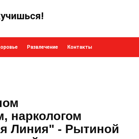
кучишься!
оровье
Развлечение
Контакты
чом
м, наркологом
я Линия" - Рытиной