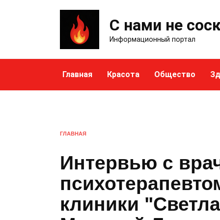
Skip
to
С нами не сос
content
Информационный портал
Главная
Красота
Общество
Зд
ГЛАВНАЯ
Интервью с вра
психотерапевто
клиники "Светла