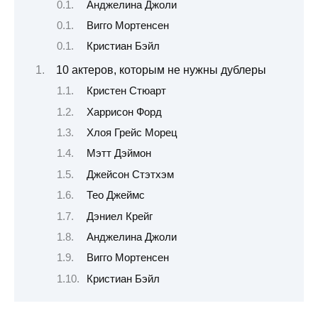
Анджелина Джоли
Вигго Мортенсен
Кристиан Бэйл
10 актеров, которым не нужны дублеры
Кристен Стюарт
Харрисон Форд
Хлоя Грейс Морец
Мэтт Дэймон
Джейсон Стэтхэм
Тео Джеймс
Дэниел Крейг
Анджелина Джоли
Вигго Мортенсен
Кристиан Бэйл