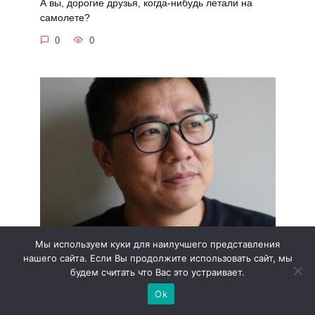
А вы, дорогие друзья, когда-нибудь летали на
самолете?
0
0
Мы используем куки для наилучшего представления
Как жил миллиардер-эмигрант из СССР
нашего сайта. Если Вы продолжите использовать сайт, мы
Если вы хотите почувствовать гламур 1930-х годов
будем считать что Вас это устраивает.
или
Ok
0
0