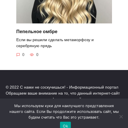
Пепельное омбре
Если вы решили сделать метаморфозу и
серебряную прядь
0
0
© 2022 С нами не соскучишься! - Информационный портал
Обращаем ваше внимание на то, что данный интернет-сайт
носит исключительно информационный характер.
Все торговые марки принадлежат их владельцам. Все права
Мы используем куки для наилучшего представления
защищены.
нашего сайта. Если Вы продолжите использовать сайт, мы
Политика конфиденциальности
будем считать что Вас это устраивает.
Ok