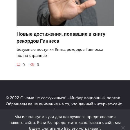
Новые достижения, попавшие в книгу
рекордов Гиннеса
Безумные поступки Книга рекордов Гиннесса
полна странных
0
0
© 2022 С нами не соскучишься! - Информационный портал
Обращаем ваше внимание на то, что данный интернет-сайт
носит исключительно информационный характер.
Все торговые марки принадлежат их владельцам. Все права
Мы используем куки для наилучшего представления
защищены.
нашего сайта. Если Вы продолжите использовать сайт, мы
Политика конфиденциальности
будем считать что Вас это устраивает.