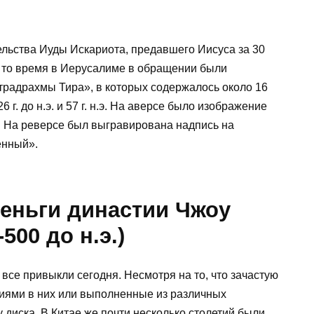
ельства Иуды Искариота, предавшего Иисуса за 30
В то время в Иерусалиме в обращении были
радрахмы Тира», в которых содержалось около 16
г. до н.э. и 57 г. н.э. На аверсе было изображение
. На реверсе был выгравирована надпись на
енный».
деньги династии Чжоу
-500 до н.э.)
 все привыкли сегодня. Несмотря на то, что зачастую
иями в них или выполненные из различных
 диска. В Китае же почти несколько столетий были