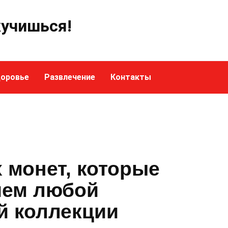
кучишься!
оровье
Развлечение
Контакты
 монет, которые
ием любой
й коллекции