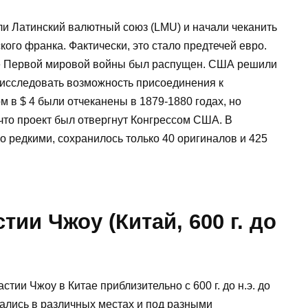
ли Латинский валютный союз (LMU) и начали чеканить
ого франка. Фактически, это стало предтечей евро.
ле Первой мировой войны был распущен. США решили
 исследовать возможность присоединения к
 в $ 4 были отчеканены в 1879-1880 годах, но
 что проект был отвергнут Конгрессом США. В
о редкими, сохранилось только 40 оригиналов и 425
тии Чжоу (Китай, 600 г. до
тии Чжоу в Китае приблизительно с 600 г. до н.э. до
вались в различных местах и под разными