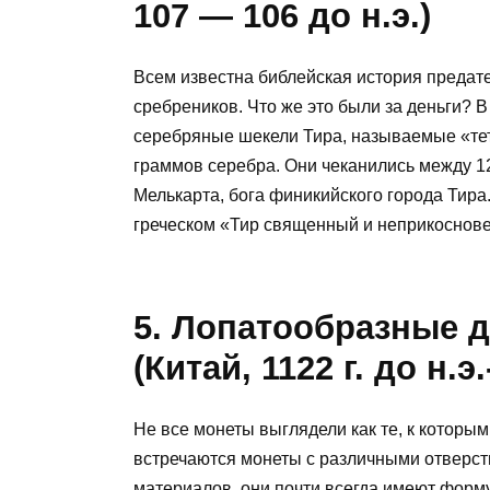
107 — 106 до н.э.)
Всем известна библейская история предат
сребреников. Что же это были за деньги? 
серебряные шекели Тира, называемые «тет
граммов серебра. Они чеканились между 126 
Мелькарта, бога финикийского города Тира
греческом «Тир священный и неприкоснов
5. Лопатообразные 
(Китай, 1122 г. до н.э.
Не все монеты выглядели как те, к которым
встречаются монеты с различными отверст
материалов, они почти всегда имеют форму