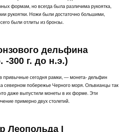
чных формам, но всегда была различима рукоятка,
ании рукоятки. Ножи были достаточно большими,
всего были отлиты из бронзы.
ронзового дельфина
 -300 г. до н.э.)
 в привычные сегодня рамки, — монета- дельфин
на северном побережье Черного моря. Ольвианцы так
то даже выпустили монеты в их форме. Эти
чение примерно двух столетий.
р Леопольда I