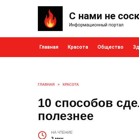
Skip
to
С нами не сос
content
Информационный портал
Главная
Красота
Общество
Зд
ГЛАВНАЯ
»
КРАСОТА
10 способов сд
полезнее
НА ЧТЕНИЕ
3 мин.