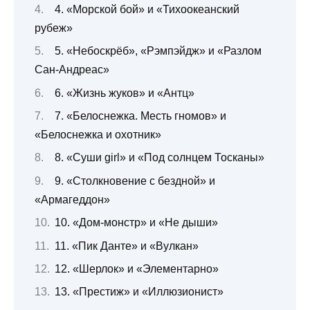
4. «Морской бой» и «Тихоокеанский
рубеж»
5. «Небоскрёб», «Рэмпэйдж» и «Разлом
Сан-Андреас»
6. «Жизнь жуков» и «Антц»
7. «Белоснежка. Месть гномов» и
«Белоснежка и охотник»
8. «Суши girl» и «Под солнцем Тосканы»
9. «Столкновение с бездной» и
«Армагеддон»
10. «Дом-монстр» и «Не дыши»
11. «Пик Данте» и «Вулкан»
12. «Шерлок» и «Элементарно»
13. «Престиж» и «Иллюзионист»