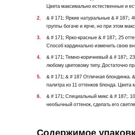
Цвета максимально естественные и ес
& # 171; Яркие натуральные & # 187;. 40
группы богаче и ярче, но при этом ма
& # 171; Ярко-красные & # 187;. 25 отт
Способ кардинально изменить свою вн
& # 171; Темно-коричневый & # 187;. 
любому цветовому типу. Достаточно пр
& # 171; & # 187 Отличная блондинка. 
палитра из 11 оттенков блонда. Цвета м
& # 171; Специальный микс & # 187;. 1
необычный оттенок, сделать его светле
Содержимое упаков