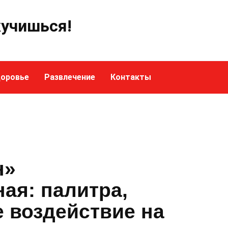
кучишься!
оровье
Развлечение
Контакты
н»
ая: палитра,
 воздействие на