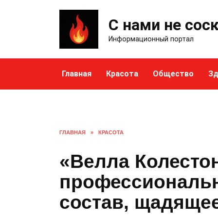
Skip
to
С нами не сос
content
Информационный портал
Главная
Красота
Общество
Зд
ГЛАВНАЯ
»
КРАСОТА
«Велла Колесто
профессиональн
состав, щадящее