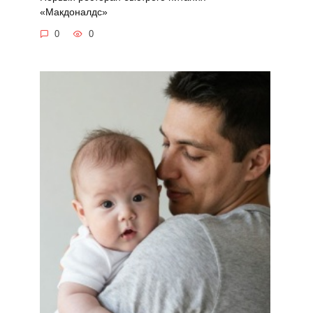
«Макдоналдс»
0
0