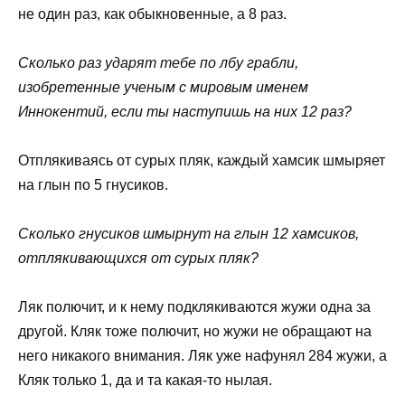
не один раз, как обыкновенные, а 8 раз.
Сколько раз ударят тебе по лбу грабли,
изобретенные ученым с мировым именем
Иннокентий, если ты наступишь на них 12 раз?
Отплякиваясь от сурых пляк, каждый хамсик шмыряет
на глын по 5 гнусиков.
Сколько гнусиков шмырнут на глын 12 хамсиков,
отплякивающихся от сурых пляк?
Ляк полючит, и к нему подклякиваются жужи одна за
другой. Кляк тоже полючит, но жужи не обращают на
него никакого внимания. Ляк уже нафунял 284 жужи, а
Кляк только 1, да и та какая-то нылая.