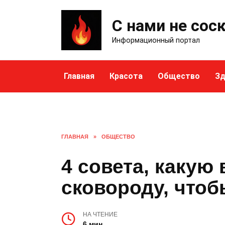
Skip
to
С нами не сос
content
Информационный портал
Главная
Красота
Общество
Зд
ГЛАВНАЯ
»
ОБЩЕСТВО
4 совета, какую
сковороду, чтоб
НА ЧТЕНИЕ
6 мин.