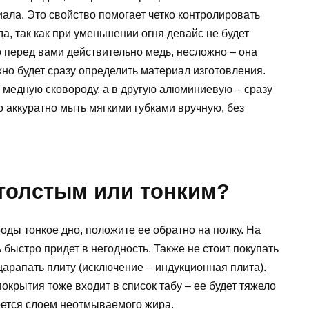
ала. Это свойство помогает четко контролировать
а, так как при уменьшении огня девайс не будет
о перед вами действительно медь, несложно – она
жно будет сразу определить материал изготовления.
 медную сковороду, а в другую алюминиевую – сразу
о аккуратно мыть мягкими губками вручную, без
 толстым или тонким?
роды тонкое дно, положите ее обратно на полку. На
ь быстро придет в негодность. Также не стоит покупать
оцарапать плиту (исключение – индукционная плита).
окрытия тоже входит в список табу – ее будет тяжело
роется слоем неотмываемого жира.