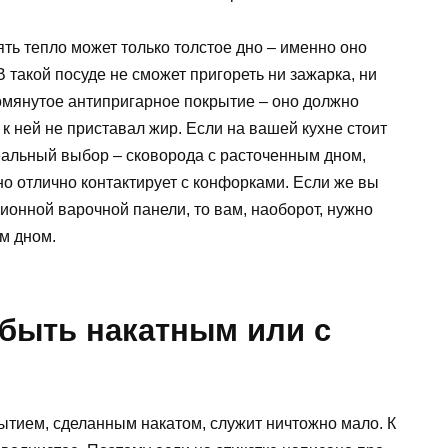
ь тепло может только толстое дно – именно оно
 такой посуде не сможет пригореть ни зажарка, ни
омянутое антипригарное покрытие – оно должно
к ней не приставал жир. Если на вашей кухне стоит
еальный выбор – сковорода с расточенным дном,
о отлично контактирует с конфорками. Если же вы
онной варочной панели, то вам, наоборот, нужно
им дном.
 быть накатным или с
ытием, сделанным накатом, служит ничтожно мало. К