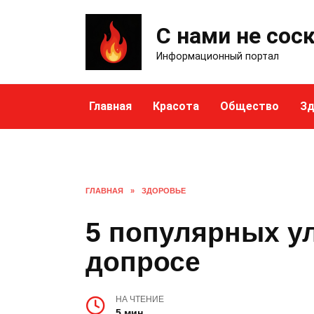
Skip
to
С нами не сос
content
Информационный портал
Главная
Красота
Общество
Зд
ГЛАВНАЯ
»
ЗДОРОВЬЕ
5 популярных у
допросе
НА ЧТЕНИЕ
5 мин.