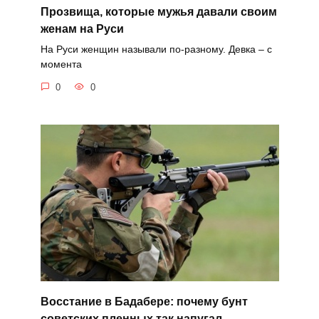
Прозвища, которые мужья давали своим
женам на Руси
На Руси женщин называли по-разному. Девка – с
момента
0
0
Восстание в Бадабере: почему бунт
советских пленных так напугал