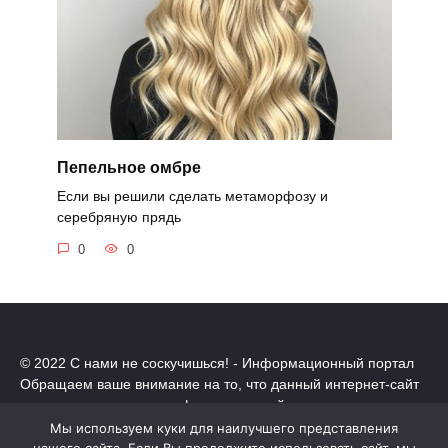
Пепельное омбре
Если вы решили сделать метаморфозу и
серебряную прядь
0
0
© 2022 С нами не соскучишься! - Информационный портал
Обращаем ваше внимание на то, что данный интернет-сайт
носит исключительно информационный характер.
Все торговые марки принадлежат их владельцам. Все права
Мы используем куки для наилучшего представления
защищены.