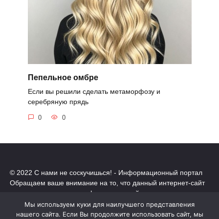
Пепельное омбре
Если вы решили сделать метаморфозу и
серебряную прядь
0
0
© 2022 С нами не соскучишься! - Информационный портал
Обращаем ваше внимание на то, что данный интернет-сайт
носит исключительно информационный характер.
Все торговые марки принадлежат их владельцам. Все права
Мы используем куки для наилучшего представления
защищены.
нашего сайта. Если Вы продолжите использовать сайт, мы