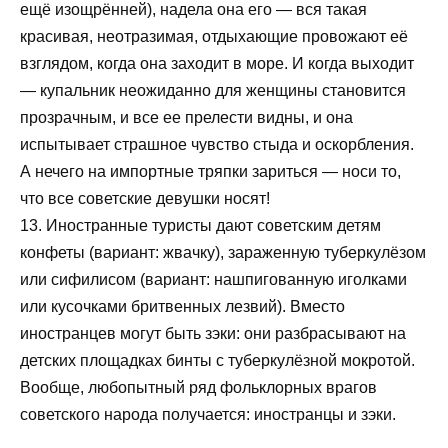
ещё изощрённей), надела она его — вся такая
красивая, неотразимая, отдыхающие провожают её
взглядом, когда она заходит в море. И когда выходит
— купальник неожиданно для женщины становится
прозрачным, и все ее прелести видны, и она
испытывает страшное чувство стыда и оскорбления.
А нечего на импортные тряпки зариться — носи то,
что все советские девушки носят!
13. Иностранные туристы дают советским детям
конфеты (вариант: жвачку), зараженную туберкулёзом
или сифилисом (вариант: нашпигованную иголками
или кусочками бритвенных лезвий). Вместо
иностранцев могут быть зэки: они разбрасывают на
детских площадках бинты с туберкулёзной мокротой.
Вообще, любопытный ряд фольклорных врагов
советского народа получается: иностранцы и зэки.