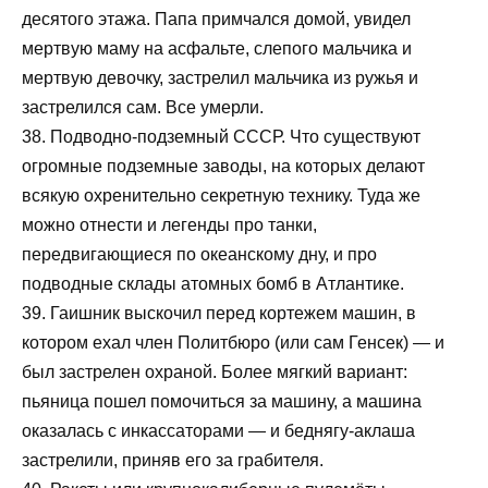
десятого этажа. Папа примчался домой, увидел
мертвую маму на асфальте, слепого мальчика и
мертвую девочку, застрелил мальчика из ружья и
застрелился сам. Все умерли.
38. Подводно-подземный СССР. Что существуют
огромные подземные заводы, на которых делают
всякую охренительно секретную технику. Туда же
можно отнести и легенды про танки,
передвигающиеся по океанскому дну, и про
подводные склады атомных бомб в Атлантике.
39. Гаишник выскочил перед кортежем машин, в
котором ехал член Политбюро (или сам Генсек) — и
был застрелен охраной. Более мягкий вариант:
пьяница пошел помочиться за машину, а машина
оказалась с инкассаторами — и беднягу-аклаша
застрелили, приняв его за грабителя.