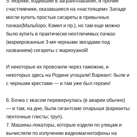
5. Моряки, ходившие в загранплавание, и прочие
счастливчики, оказавшиеся на «настоящем» Западе
могли купить простые сигареты в привычных
пачках(Мальборо, Кэмел и пр.), но там еще можно
было купить в практически неотличимых пачках
(маркированные 3-мя черными звездами под
названием) сигареты с марихуаной!
И некоторые их провозили через таможню, и
некоторых здесь на Родине угощали! Вариант: были и
с черными крестами — и там уже был героин!
6. Бочка с квасом перевернулась (в аварии обычно)
— и там, на дне, были гигантские опарыши (варианты:
ленточные глисты; труп).
7. Машины-локаторы, которые ездили по улицам и
вычисляли по излучению видеомагнитофоны на