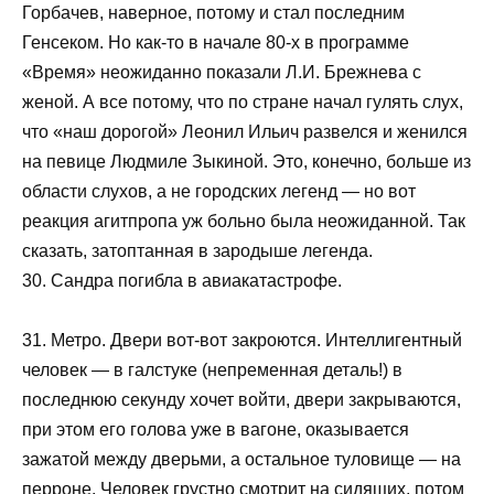
Горбачев, наверное, потому и стал последним
Генсеком. Но как-то в начале 80-х в программе
«Время» неожиданно показали Л.И. Брежнева с
женой. А все потому, что по стране начал гулять слух,
что «наш дорогой» Леонил Ильич развелся и женился
на певице Людмиле Зыкиной. Это, конечно, больше из
области слухов, а не городских легенд — но вот
реакция агитпропа уж больно была неожиданной. Так
сказать, затоптанная в зародыше легенда.
30. Сандра погибла в авиакатастрофе.
31. Метро. Двери вот-вот закроются. Интеллигентный
человек — в галстуке (непременная деталь!) в
последнюю секунду хочет войти, двери закрываются,
при этом его голова уже в вагоне, оказывается
зажатой между дверьми, а остальное туловище — на
перроне. Человек грустно смотрит на сидящих, потом