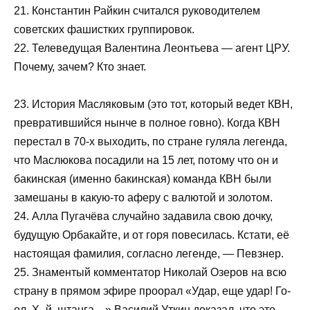
21. Константин Райкин считался руководителем
советских фашистких группировок.
22. Телеведущая Валентина Леонтьева — агент ЦРУ.
Почему, зачем? Кто знает.
23. История Масляковым (это тот, который ведет КВН,
превратившийся нынче в полное говно). Когда КВН
перестал в 70-х выходить, по стране гуляла легенда,
что Маслюкова посадили на 15 лет, потому что он и
бакинская (именно бакинская) команда КВН были
замешаны в какую-то аферу с валютой и золотом.
24. Алла Пугачёва случайно задавила свою дочку,
будущую Орбакайте, и от горя повесилась. Кстати, её
настоящая фамилия, согласно легенде, — Певзнер.
25. Знаментый комментатор Николай Озеров на всю
страну в прямом эфире проорал «Удар, еще удар! Го-
ол. Х_й, штанга…» Василий Уткин доказал, что это