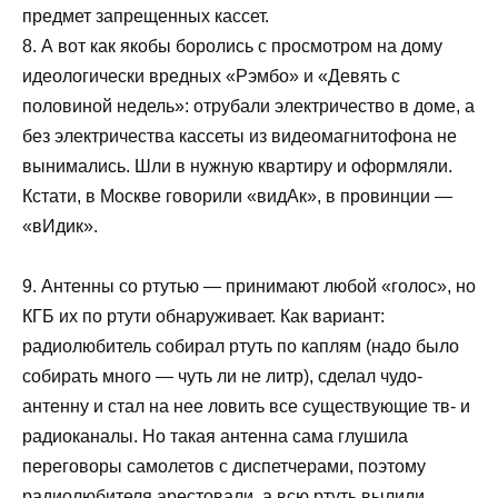
предмет запрещенных кассет.
8. А вот как якобы боролись с просмотром на дому
идеологически вредных «Рэмбо» и «Девять с
половиной недель»: отрубали электричество в доме, а
без электричества кассеты из видеомагнитофона не
вынимались. Шли в нужную квартиру и оформляли.
Кстати, в Москве говорили «видАк», в провинции —
«вИдик».
9. Антенны со ртутью — принимают любой «голос», но
КГБ их по ртути обнаруживает. Как вариант:
радиолюбитель собирал ртуть по каплям (надо было
собирать много — чуть ли не литр), сделал чудо-
антенну и стал на нее ловить все существующие тв- и
радиоканалы. Но такая антенна сама глушила
переговоры самолетов с диспетчерами, поэтому
радиолюбителя арестовали, а всю ртуть вылили…