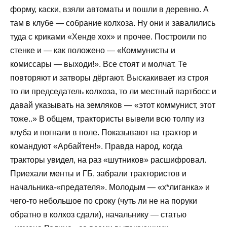
форму, каски, взяли автоматы и пошли в деревню. А
там в клубе — собрание колхоза. Ну они и завалились
туда с криками «Хенде хох» и прочее. Построили по
стенке и — как положено — «Коммунисты и
комиссары — выходи!». Все стоят и молчат. Те
повторяют и затворы дёргают. Выскакивает из строя
то ли председатель колхоза, то ли местный партбосс и
давай указывать на земляков — «этот коммунист, этот
тоже..» В общем, трактористы вывели всю толпу из
клуба и погнали в поле. Показывают на трактор и
командуют «Арбайтен!». Правда народ, когда
тракторы увидел, на раз «шутников» расшифровал.
Приехали менты и ГБ, забрали трактористов и
начальника-«предателя». Молодым — «х*лиганка» и
чего-то небольшое по сроку (чуть ли не на поруки
обратно в колхоз сдали), начальнику — статью