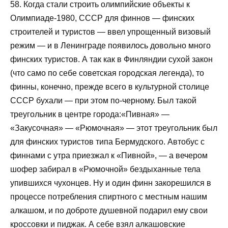
58. Когда стали строить олимпийские объекты к
Олимпиаде-1980, СССР для финнов — финских
строителей и туристов — ввел упрощенный визовый
режим — и в Ленинграде появилось довольно много
финских туристов. А так как в Финляндии сухой закон
(что само по себе советская городская легенда), то
финны, конечно, прежде всего в культурной столице
СССР бухали — при этом по-черному. Был такой
треугольник в центре города:«Пивная» —
«Закусочная» — «Рюмочная» — этот треугольник был
для финских туристов типа Бермудского. Автобус с
финнами с утра приезжал к «Пивной», — а вечером
шофер забирал в «Рюмочной» бездыханные тела
упившихся чухонцев. Ну и один финн закорешился в
процессе потребления спиртного с местным нашим
алкашом, и по доброте душевной подарил ему свои
кроссовки и пиджак. А себе взял алкашовские