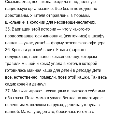
Оказывается, вся школа входила в подпольную
нацистскую организацию. Все были немедленно
арестованы. Учителя отправлены в тюрьмы,
школьники в колонии для несовершеннолетних.
35. Вариации этой истории — что у какого-то
проворовавшегося чиновника (взяточника) в шкафу
нашли — ужас, ужас! — форму эсэсовского офицера!
36. Крыса и детский садик. Крыса (вариант:
полудохлая, наевшаяся крысиного яду, которым
травили мышей и крыс) упала в котел, в которой
готовилась манная каша для детей в детсаду. Дети
все, естественно, померли, поев этой кашки. Так весь
садик коней и двинул!
37. Мальчик игрался ножницами и выколол себе ими
оба глаза. Пока мама в ужасе бегала по квартире с
ослепшим мальчиком на руках, девочка утонула в
ванной. Мама, увидев это, бросилась из окна с