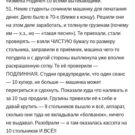
«измена Родине» со всеми вытекающими.
51. Некие студенты сочинили машинку для печатания
денег. Дело было в 70-х (ближе к концу). Решили они
на этом деле заработать, и толкнули грузинам (почему
им — х.з., но — «такая песня»). Те приехали, стали
проверять — взяли ЧИСТУЮ бумагу по размеру
стольника, заправили в приёмник, машина чего-то
погудела и с другой стороны выплюнула уже вполне
раскрашенную сотку. Те её проверили —
ПОДЛИННАЯ. Студни предупредили, что один сеанс
— 10 купюр, не больше — машинка может
перегреться и сдохнуть. Показали куда что наливать и
за 10 тыр продали. Грузины привезли её к себе и
давай крутить — 9 стольников вышло и всё, аппарат,
сколько они туда не вкладывали «болванок», ничего
не выдавал. Разобрали — а там оказалась кассета на
10 стольников И ВСЁ!!