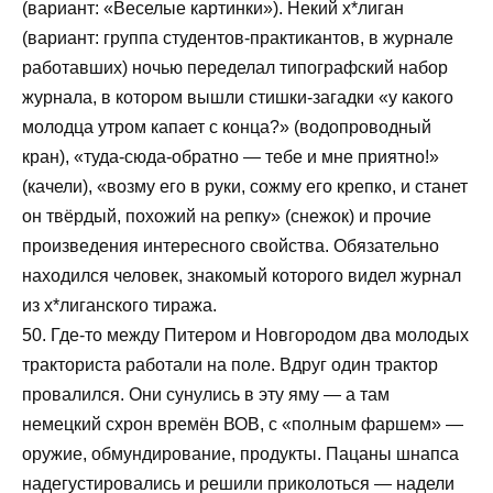
(вариант: «Веселые картинки»). Некий х*лиган
(вариант: группа студентов-практикантов, в журнале
работавших) ночью переделал типографский набор
журнала, в котором вышли стишки-загадки «у какого
молодца утром капает с конца?» (водопроводный
кран), «туда-сюда-обратно — тебе и мне приятно!»
(качели), «возму его в руки, сожму его крепко, и станет
он твёрдый, похожий на репку» (снежок) и прочие
произведения интересного свойства. Обязательно
находился человек, знакомый которого видел журнал
из х*лиганского тиража.
50. Где-то между Питером и Новгородом два молодых
тракториста работали на поле. Вдруг один трактор
провалился. Они сунулись в эту яму — а там
немецкий схрон времён ВОВ, с «полным фаршем» —
оружие, обмундирование, продукты. Пацаны шнапса
надегустировались и решили приколоться — надели