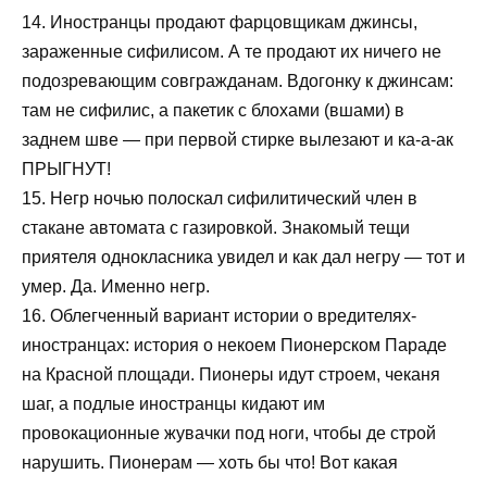
14. Иностранцы продают фарцовщикам джинсы,
зараженные сифилисом. А те продают их ничего не
подозревающим совгражданам. Вдогонку к джинсам:
там не сифилис, а пакетик с блохами (вшами) в
заднем шве — при первой стирке вылезают и ка-а-ак
ПРЫГНУТ!
15. Негр ночью полоскал сифилитический член в
стакане автомата с газировкой. Знакомый тещи
приятеля однокласника увидел и как дал негру — тот и
умер. Да. Именно негр.
16. Облегченный вариант истории о вредителях-
иностранцах: история о некоем Пионерском Параде
на Красной площади. Пионеры идут строем, чеканя
шаг, а подлые иностранцы кидают им
провокационные жувачки под ноги, чтобы де строй
нарушить. Пионерам — хоть бы что! Вот какая