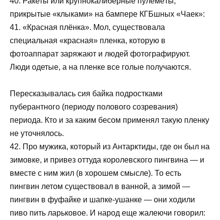
40. Ракеты или крупнокалиберные пулемёты,
прикрытые «клыками» на бампере КГБшных «Чаек»:
41. «Красная плёнка». Мол, существовала
специальная «красная» пленка, которую в
фотоаппарат заряжают и людей фотографируют.
Люди одетые, а на пленке все голые получаются.
Пересказывалась сия байка подростками
пуберантного (периоду полового созревания)
периода. Кто и за каким бесом применял такую пленку
не уточнялось.
42. Про мужика, который из Антарктиды, где он был на
зимовке, и привез оттуда королевского пингвина — и
вместе с ним жил (в хорошем смысле). То есть
пингвин летом существовал в ванной, а зимой —
пингвин в фуфайке и шапке-ушанке — они ходили
пиво пить ларьковое. И народ еще жалеючи говорил: