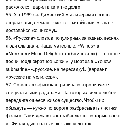
раскололся: варил в кипятке долго.
55. А в 1969 о-в Даманский мы лазерами просто
стерли с лица земли. Вместе с китайцами. «Так не
доставайся же никому!»
56. «Русские» слова в популярных западных песнях
люди слышали. Чаще матерные. «Wings» в
«Monkberry Moon Delight» (альбом «Ram») — в конце
песни неоднократное «с*ки!», у Beatles в «Yellow
submarine» -«русские, на пересадку!» (вариант:
«русские на мели, сэр»).
57. Советского-финская граница контролируется
специальными радарами. На которых видно любое
передвигающееся живое существо. Чтобы их
обмануть — нужно по дороге разбрасывать листики
фольги. Так и делают контрабандисты, которые носят
из Финляндии полные рюкзаки колготок.