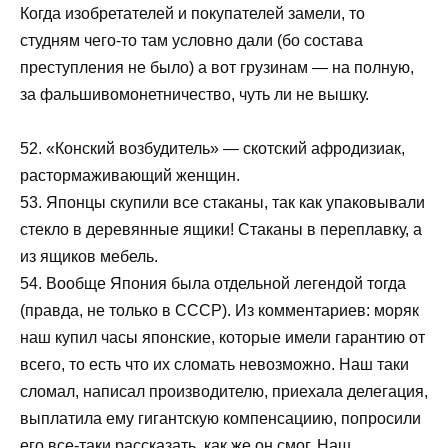
Когда изобретателей и покупателей замели, то
студням чего-то там условно дали (бо состава
преступления не было) а вот грузинам — на полную,
за фальшивомонетничество, чуть ли не вышку.
52. «Конский возбудитель» — скотский афродизиак,
растормаживающий женщин.
53. Японцы скупили все стаканы, так как упаковывали
стекло в деревянные ящики! Стаканы в переплавку, а
из ящиков мебель.
54. Вообще Япония была отдельной легендой тогда
(правда, не только в СССР). Из комментариев: моряк
наш купил часы японские, которые имели гарантию от
всего, то есть что их сломать невозможно. Наш таки
сломал, написал производителю, приехала делегация,
выплатила ему гигантскую компенсациию, попросили
его все-таки рассказать, как же он смог. Наш