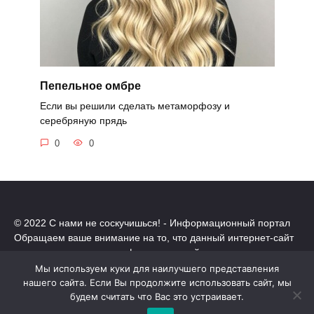
Пепельное омбре
Если вы решили сделать метаморфозу и
серебряную прядь
0
0
© 2022 С нами не соскучишься! - Информационный портал
Обращаем ваше внимание на то, что данный интернет-сайт
носит исключительно информационный характер.
Все торговые марки принадлежат их владельцам. Все права
Мы используем куки для наилучшего представления
защищены.
нашего сайта. Если Вы продолжите использовать сайт, мы
Политика конфиденциальности
будем считать что Вас это устраивает.