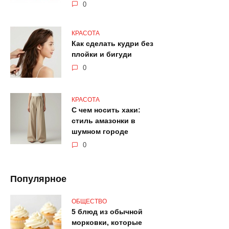
0
КРАСОТА
Как сделать кудри без
плойки и бигуди
0
КРАСОТА
С чем носить хаки:
стиль амазонки в
шумном городе
0
Популярное
ОБЩЕСТВО
5 блюд из обычной
морковки, которые