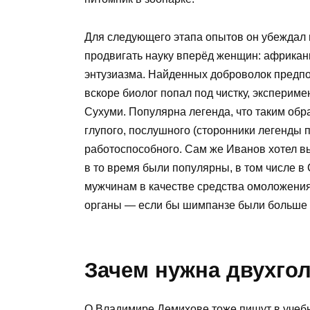
Для следующего этапа опытов он убеждал 
продвигать науку вперёд женщин: африканк
энтузиазма. Найденных доброволок предпо
вскоре биолог попал под чистку, экспериме
Сухуми. Популярна легенда, что таким обр
глупого, послушного (сторонники легенды 
работоспособного. Сам же Иванов хотел вы
в то время были популярны, в том числе в
мужчинам в качестве средства омоложения
органы — если бы шимпанзе были больше 
Зачем нужна двухго
О Владимире Демихове тоже пишут в учебни