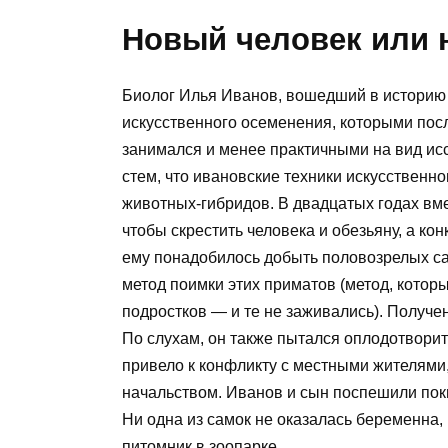
Новый человек или 
Биолог Илья Иванов, вошедший в историю 
искусственного осеменения, которыми пос
занимался и менее практичными на вид ис
стем, что ивановские техники искусственн
животных-гибридов. В двадцатых годах вм
чтобы скрестить человека и обезьяну, а к
ему понадобилось добыть половозрелых с
метод поимки этих приматов (метод, которы
подростков — и те не заживались). Получе
По слухам, он также пытался оплодотвори
привело к конфликту с местными жителями,
начальством. Иванов и сын поспешили поки
Ни одна из самок не оказалась беременна,
питомник в зоопарке.