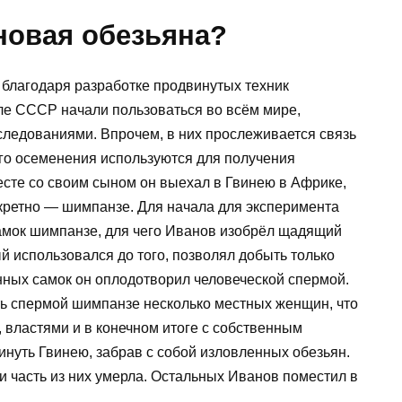
новая обезьяна?
благодаря разработке продвинутых техник
ле СССР начали пользоваться во всём мире,
следованиями. Впрочем, в них прослеживается связь
ого осеменения используются для получения
есте со своим сыном он выехал в Гвинею в Африке,
онкретно — шимпанзе. Для начала для эксперимента
амок шимпанзе, для чего Иванов изобрёл щадящий
й использовался до того, позволял добыть только
нных самок он оплодотворил человеческой спермой.
ть спермой шимпанзе несколько местных женщин, что
 властями и в конечном итоге с собственным
нуть Гвинею, забрав с собой изловленных обезьян.
 и часть из них умерла. Остальных Иванов поместил в