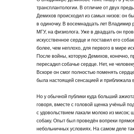
трансплантологии. В отличие от двух пр
Демихов происходил из самых низов: он б
в одиночку. В восемнадцать лет Владимир 
МГУ, на физиолога. Уже в двадцать он про
искусственное сердце и поставил его собак
более, чем неплохо, для первого в мире иск
После войны, которую Демихов, конечно, пр
пересадил собачье сердце. Нет, не человеку
Вскоре он смог полностью поменять сердце
была настоящей сенсацией и приближала в
Но у обычной публики куда больший ажиот
говоря, вместе с головой щенка учёный по
с удовольствием лакали молоко из мисок; 
собаку. Опыт был проведён вопреки прямо
небольничных условиях. На самом деле так