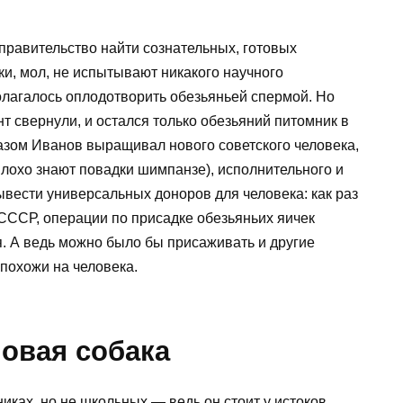
правительство найти сознательных, готовых
и, мол, не испытывают никакого научного
лагалось оплодотворить обезьяньей спермой. Но
нт свернули, и остался только обезьяний питомник в
азом Иванов выращивал нового советского человека,
плохо знают повадки шимпанзе), исполнительного и
вести универсальных доноров для человека: как раз
 СССР, операции по присадке обезьяньих яичек
. А ведь можно было бы присаживать и другие
похожи на человека.
ловая собака
ках, но не школьных — ведь он стоит у истоков