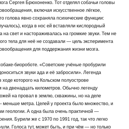
ога Сергея Брюхоненко. Тот отделял собачьи головы
ровообращения, включая искусственное лёгкое,
о голова явно сохраняла психические функции:
олучалось), когда в нос ей вставляли кислородный
 на свет и настораживалась на громкие звуки. Тем не
ого тела для неё не создавали — цель эксперимента
ровообращения для поддержания жизни мозга.
обаке-биороботе. «Советские учёные пробурили
 доноситься звуки ада и её забросили». Легенда
в ходе которого на Кольском полуострове
м на двенадцать километров. Обычно легенду
жей на провал в землю, скважины, но на деле
— меньше метра. Целей у проекта было множество, и
ми геологии. А одна была очень практичной —
ения. Бурили же с 1970 по 1991 год, так что легко
ули. Голоса тут, может быть, и при чём — но только