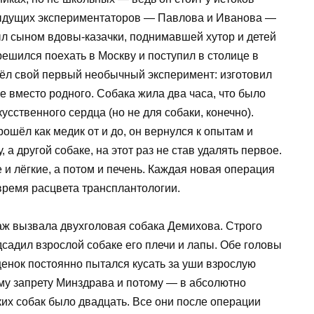
едыдущих экспериментаторов — Павлова и Иванова —
ыл сыном вдовы-казачки, поднимавшей хутор и детей
решился поехать в Москву и поступил в столице в
вёл свой первый необычный эксперимент: изготовил
е вместо родного. Собака жила два часа, что было
усственного сердца (но не для собаки, конечно).
ошёл как медик от и до, он вернулся к опытам и
, а другой собаке, на этот раз не став удалять первое.
 и лёгкие, а потом и печень. Каждая новая операция
ремя расцвета трансплантологии.
аж вызвала двухголовая собака Демихова. Строго
дсадил взрослой собаке его плечи и лапы. Обе головы
щенок постоянно пытался кусать за уши взрослую
му запрету Минздрава и потому — в абсолютно
их собак было двадцать. Все они после операции