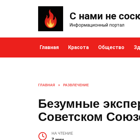
Skip
to
С нами не сос
content
Информационный портал
Главная
Красота
Общество
Зд
ГЛАВНАЯ
»
РАЗВЛЕЧЕНИЕ
Безумные экспе
Советском Союз
НА ЧТЕНИЕ
7 мин.