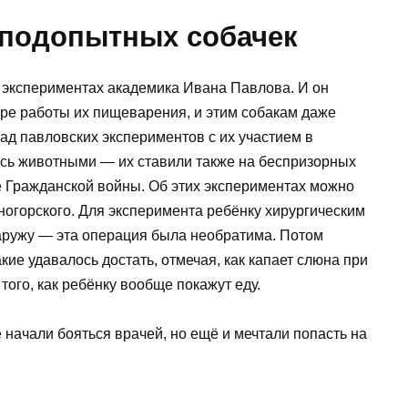
и подопытных собачек
б экспериментах академика Ивана Павлова. И он
ре работы их пищеварения, и этим собакам даже
ад павловских экспериментов с их участием в
ись животными — их ставили также на беспризорных
е Гражданской войны. Об этих экспериментах можно
ногорского. Для эксперимента ребёнку хирургическим
аружу — эта операция была необратима. Потом
ие удавалось достать, отмечая, как капает слюна при
того, как ребёнку вообще покажут еду.
е начали бояться врачей, но ещё и мечтали попасть на