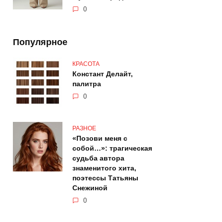
0
Популярное
КРАСОТА
Констант Делайт,
палитра
0
РАЗНОЕ
«Позови меня с
собой…»: трагическая
судьба автора
знаменитого хита,
поэтессы Татьяны
Снежиной
0