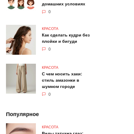
домашних условиях
0
КРАСОТА
Как сделать кудри без
плойки и бигуди
0
КРАСОТА
С чем носить хаки:
стиль амазонки в
шумном городе
0
Популярное
КРАСОТА
Виды татуажа глаз: