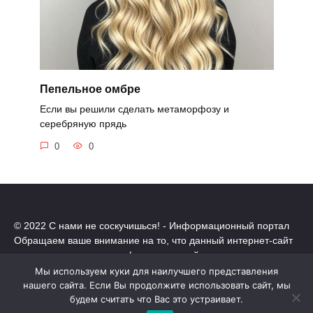
Пепельное омбре
Если вы решили сделать метаморфозу и
серебряную прядь
0
0
© 2022 С нами не соскучишься! - Информационный портал
Обращаем ваше внимание на то, что данный интернет-сайт
носит исключительно информационный характер.
Все торговые марки принадлежат их владельцам. Все права
Мы используем куки для наилучшего представления
защищены.
нашего сайта. Если Вы продолжите использовать сайт, мы
Политика конфиденциальности
будем считать что Вас это устраивает.