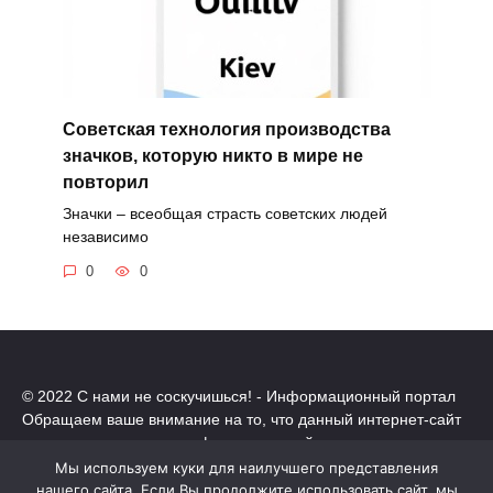
Советская технология производства
значков, которую никто в мире не
повторил
Значки – всеобщая страсть советских людей
независимо
0
0
© 2022 С нами не соскучишься! - Информационный портал
Обращаем ваше внимание на то, что данный интернет-сайт
носит исключительно информационный характер.
Все торговые марки принадлежат их владельцам. Все права
Мы используем куки для наилучшего представления
защищены.
нашего сайта. Если Вы продолжите использовать сайт, мы