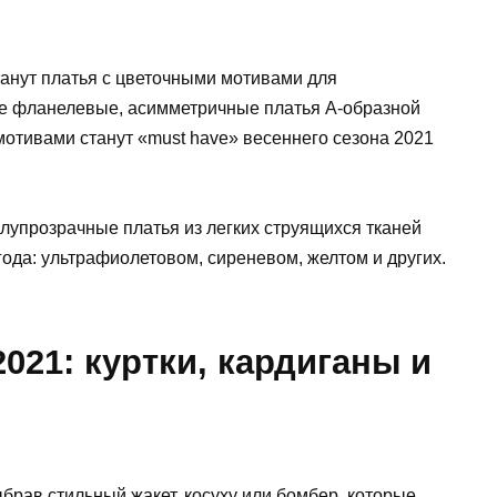
танут платья с цветочными мотивами для
е фланелевые, асимметричные платья А-образной
отивами станут «must have» весеннего сезона 2021
лупрозрачные платья из легких струящихся тканей
года: ультрафиолетовом, сиреневом, желтом и других.
021: куртки, кардиганы и
ыбрав стильный жакет, косуху или бомбер, которые