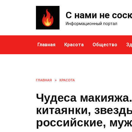
Skip
to
С нами не сос
content
Информационный портал
Главная
Красота
Общество
Зд
ГЛАВНАЯ
»
КРАСОТА
Чудеса макияжа.
китаянки, звезд
российские, му