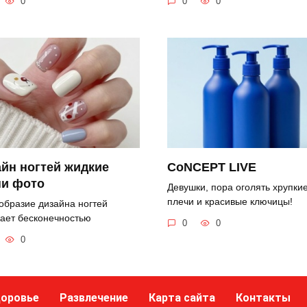
0
0
0
йн ногтей жидкие
CoNCEPT LIVE
ни фото
Девушки, пора оголять хрупки
плечи и красивые ключицы!
образие дизайна ногтей
ает бесконечностью
0
0
0
оровье
Развлечение
Карта сайта
Контакты