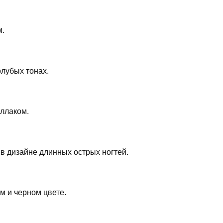
м.
олубых тонах.
ллаком.
 дизайне длинных острых ногтей.
 и черном цвете.