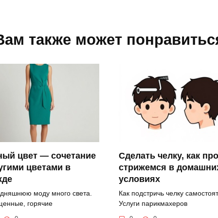
Вам также может понравитьс
Сделать челку, как пр
ный цвет — сочетание
стрижемся в домашни
угими цветами в
условиях
жде
Как подстричь челку самостоя
одняшнюю моду много света.
Услуги парикмахеров
енные, горячие