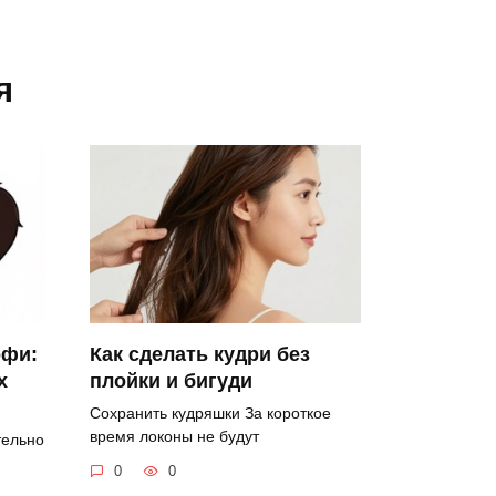
я
офи:
Как сделать кудри без
х
плойки и бигуди
Сохранить кудряшки За короткое
время локоны не будут
тельно
0
0