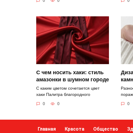
0
0
0
Диза
С чем носить хаки: стиль
кам
амазонки в шумном городе
Разно
С каким цветом сочетается цвет
пораж
хаки Палитра благородного
0
0
0
Главная
Красота
Общество
Зд