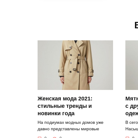
Женская мода 2021:
Мят
стильные тренды и
с др
новинки года
оде
На подиумах модных домов уже
В сег
давно представлены мировые
Насыщ