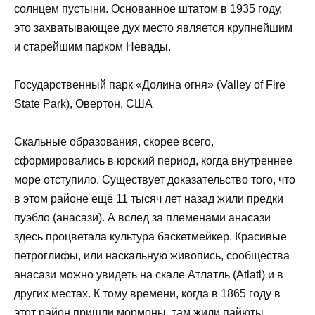
солнцем пустыни. Основанное штатом в 1935 году,
это захватывающее дух место является крупнейшим
и старейшим парком Невады.
Государственный парк «Долина огня» (Valley of Fire
State Park), Овертон, США
Скальные образования, скорее всего,
сформировались в юрский период, когда внутреннее
море отступило. Существует доказательство того, что
в этом районе ещё 11 тысяч лет назад жили предки
пуэбло (анасази). А вслед за племенами анасази
здесь процветала культура баскетмейкер. Красивые
петроглифы, или наскальную живопись, сообщества
анасази можно увидеть на скале Атлатль (Atlatl) и в
других местах. К тому времени, когда в 1865 году в
этот район пришли мормоны, там жили пайюты.