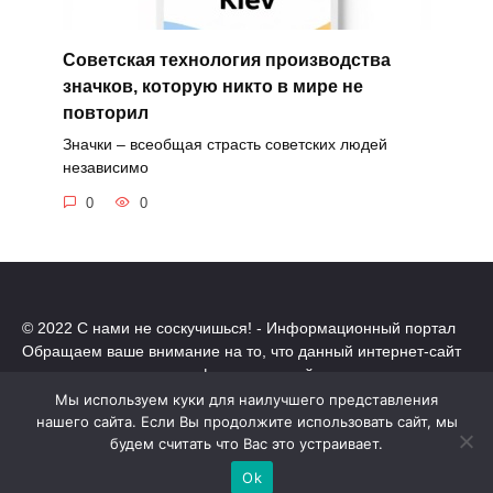
Советская технология производства
значков, которую никто в мире не
повторил
Значки – всеобщая страсть советских людей
независимо
0
0
© 2022 С нами не соскучишься! - Информационный портал
Обращаем ваше внимание на то, что данный интернет-сайт
носит исключительно информационный характер.
Все торговые марки принадлежат их владельцам. Все права
Мы используем куки для наилучшего представления
защищены.
нашего сайта. Если Вы продолжите использовать сайт, мы
Политика конфиденциальности
будем считать что Вас это устраивает.
Ok