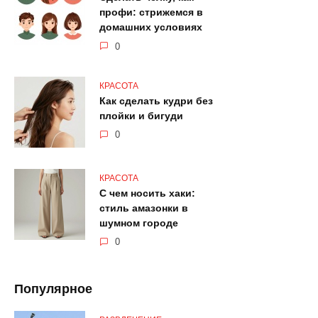
профи: стрижемся в
домашних условиях
0
КРАСОТА
Как сделать кудри без
плойки и бигуди
0
КРАСОТА
С чем носить хаки:
стиль амазонки в
шумном городе
0
Популярное