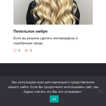
Пепельное омбре
Если вы решили сделать метаморфозу и
серебряную прядь
0
0
© 2022 С нами не соскучишься! - Информационный портал
Мы используем куки для наилучшего представления
Обращаем ваше внимание на то, что данный интернет-сайт
нашего сайта. Если Вы продолжите использовать сайт, мы
носит исключительно информационный характер.
будем считать что Вас это устраивает.
Все торговые марки принадлежат их владельцам. Все права
защищены.
Ok
Политика конфиденциальности