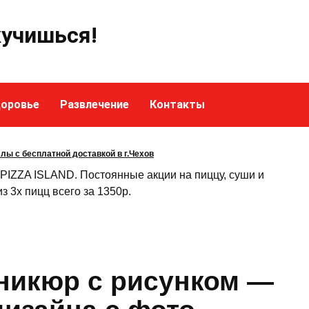
кучишься!
оровье
Развлечение
Контакты
ллы с бесплатной доставкой в г.Чехов
 PIZZA ISLAND. Постоянные акции на пиццу, суши и
з 3х пицц всего за 1350р.
никюр с рисунком —