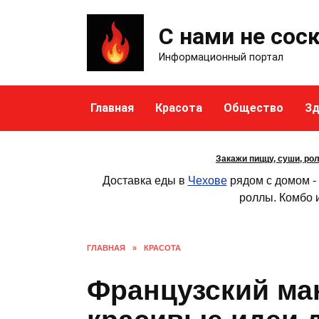
Skip
to
С нами не сос
content
Информационный портал
Главная
Красота
Общество
Зд
Закажи пиццу, суши, ро
Доставка еды в
Чехове
рядом с домом -
роллы. Комбо и
ГЛАВНАЯ
»
КРАСОТА
Французский ма