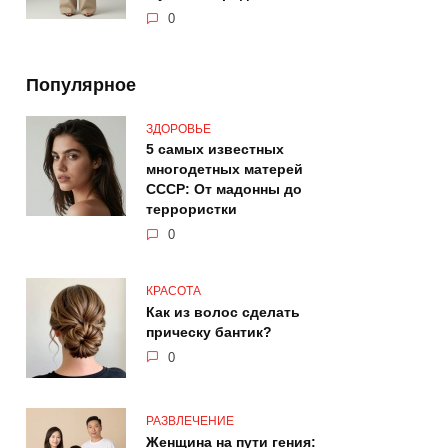
0
Популярное
ЗДОРОВЬЕ
5 самых известных
многодетных матерей
СССР: От мадонны до
террористки
0
КРАСОТА
Как из волос сделать
прическу бантик?
0
РАЗВЛЕЧЕНИЕ
Женщина на пути гения: