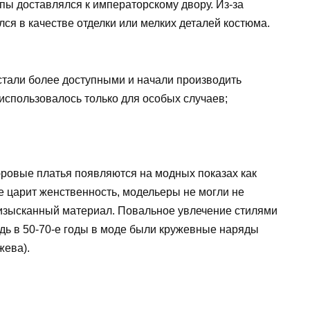
пы доставлялся к императорскому двору. Из-за
ся в качестве отделки или мелких деталей костюма.
тали более доступными и начали производить
использовалось только для особых случаев;
юровые платья появляются на модных показах как
е царит женственность, модельеры не могли не
 изысканный материал. Повальное увлечение стилями
едь в 50-70-е годы в моде были кружевные наряды
жева).