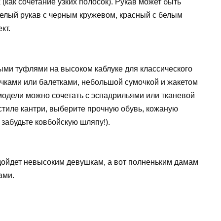
(как сочетание узких полосок). Рукав может быть
белый рукав с черным кружевом, красный с белым
кт.
ыми туфлями на высоком каблуке для классического
очками или балетками, небольшой сумочкой и жакетом
одели можно сочетать с эспадрильями или тканевой
 стиле кантри, выберите прочную обувь, кожаную
 забудьте ковбойскую шляпу!).
дойдет невысоким девушкам, а вот полненьким дамам
ами.