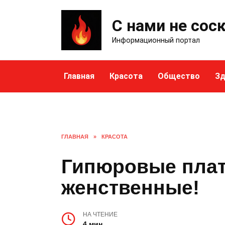
Skip
to
С нами не сос
content
Информационный портал
Главная
Красота
Общество
Зд
ГЛАВНАЯ
»
КРАСОТА
Гипюровые плат
женственные!
НА ЧТЕНИЕ
4 мин.