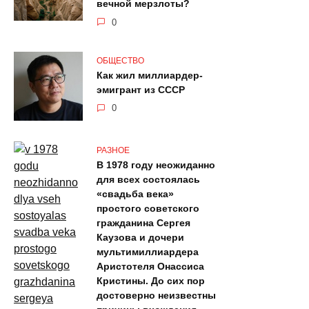
вечной мерзлоты?
0
ОБЩЕСТВО
Как жил миллиардер-
эмигрант из СССР
0
РАЗНОЕ
В 1978 году неожиданно
для всех состоялась
«свадьба века»
простого советского
гражданина Сергея
Каузова и дочери
мультимиллиардера
Аристотеля Онассиса
Кристины. До сих пор
достоверно неизвестны