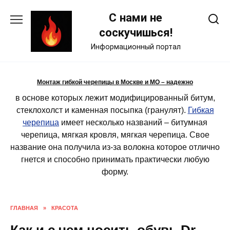
Skip
С нами не
to
content
соскучишься!
Информационный портал
Монтаж гибкой черепицы в Москве и МО – надежно
в основе которых лежит модифицированный битум,
стеклохолст и каменная посыпка (гранулят).
Гибкая
черепица
имеет несколько названий – битумная
черепица, мягкая кровля, мягкая черепица. Свое
название она получила из-за волокна которое отлично
гнется и способно принимать практически любую
форму.
ГЛАВНАЯ
»
КРАСОТА
Как и с чем носить обувь Dr.