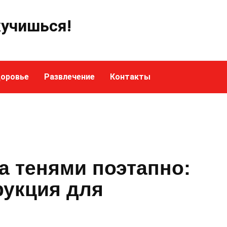
кучишься!
оровье
Развлечение
Контакты
за тенями поэтапно:
рукция для