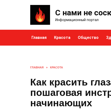
Skip
to
С нами не сос
content
Информационный портал
Главная
Красота
Общество
Зд
ГЛАВНАЯ
»
КРАСОТА
Как красить гла
пошаговая инст
начинающих