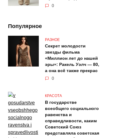
0
Популярное
РАЗНОЕ
Секрет молодости
звезды фильма
«Миллион лет до нашей
эры»: Ракель Уэлч — 80,
а она всё также прекрас
0
КРАСОТА
В государстве
всеобщего социального
равенства и
справедливости, каким
Советский Союз
представляла советская