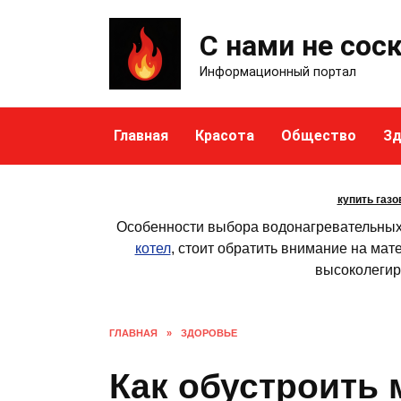
Skip
to
С нами не сос
content
Информационный портал
Главная
Красота
Общество
Зд
купить газо
Особенности выбора водонагревательных 
котел
, стоит обратить внимание на мат
высоколегир
ГЛАВНАЯ
»
ЗДОРОВЬЕ
Как обустроить