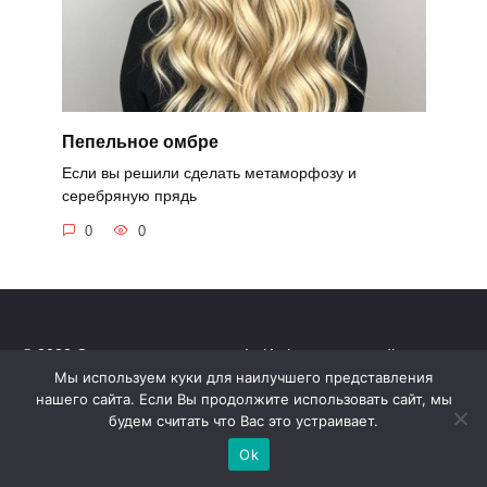
Пепельное омбре
Если вы решили сделать метаморфозу и
серебряную прядь
0
0
© 2022 С нами не соскучишься! - Информационный портал
Обращаем ваше внимание на то, что данный интернет-сайт
Мы используем куки для наилучшего представления
нашего сайта. Если Вы продолжите использовать сайт, мы
носит исключительно информационный характер.
будем считать что Вас это устраивает.
Все торговые марки принадлежат их владельцам. Все права
защищены.
Ok
Политика конфиденциальности