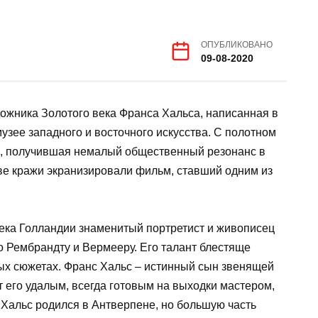
ОПУБЛИКОВАНО
09-08-2020
дожника Золотого века Франса Хальса, написанная в
узее западного и восточного искусства. С полотном
м, получившая немалый общественный резонанс в
ве кражи экранизировали фильм, ставший одним из
века Голландии знаменитый портретист и живописец
о Рембрандту и Вермееру. Его талант блестяще
ых сюжетах. Франс Хальс – истинный сын звенящей
его удалым, всегда готовым на выходки мастером,
 Хальс родился в Антверпене, но большую часть