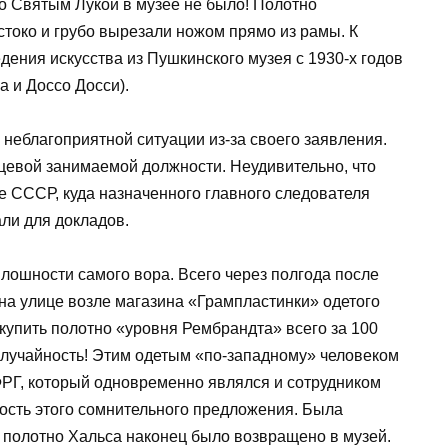
со Святым Лукой в музее не было! Полотно
стоко и грубо вырезали ножом прямо из рамы. К
дения искусства из Пушкинского музея с 1930-х годов
 и Доссо Досси).
 неблагоприятной ситуации из-за своего заявления.
рцевой занимаемой должности. Неудивительно, что
е СССР, куда назначенного главного следователя
ли для докладов.
лошности самого вора. Всего через полгода после
на улице возле магазина «Грампластинки» одетого
купить полотно «уровня Рембрандта» всего за 100
случайность! Этим одетым «по-западному» человеком
ФРГ, который одновременно являлся и сотрудником
ость этого сомнительного предложения. Была
 полотно Хальса наконец было возвращено в музей.