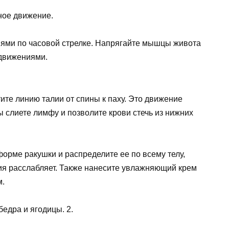
жное движение.
иями по часовой стрелке. Напрягайте мышцы живота
 движениями.
е линию талии от спины к паху. Это движение
 слиете лимфу и позволите крови стечь из нижних
форме ракушки и распределите ее по всему телу,
ния расслабляет. Также нанесите увлажняющий крем
м.
едра и ягодицы. 2.