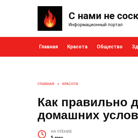
Skip
to
С нами не сос
content
Информационный портал
Главная
Красота
Общество
Зд
ГЛАВНАЯ
»
КРАСОТА
Как правильно 
домашних усло
НА ЧТЕНИЕ
5 мин.