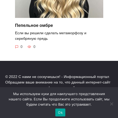
Пепельное омбре
Если вы решили сделать метаморфозу и
серебряную прядь
0
0
© 2022 С нами не соскучишься! - Информационный портал
Обращаем ваше внимание на то, что данный интернет-сайт
носит исключительно информационный характер.
Все торговые марки принадлежат их владельцам. Все права
Мы используем куки для наилучшего представления
защищены.
нашего сайта. Если Вы продолжите использовать сайт, мы
будем считать что Вас это устраивает.
Политика конфиденциальности
Ok