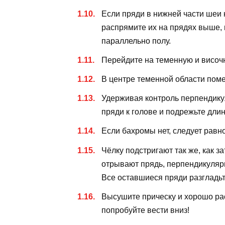
Если пряди в нижней части шеи 
распрямите их на прядях выше, 
параллельно полу.
Перейдите на теменную и височ
В центре теменной области поме
Удерживая контроль перпендику
пряди к голове и подрежьте длин
Если бахромы нет, следует равн
Чёлку подстригают так же, как з
отрывают прядь, перпендикулярн
Все оставшиеся пряди разгладьт
Высушите прическу и хорошо рас
попробуйте вести вниз!