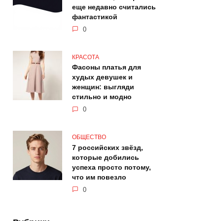
еще недавно считались
фантастикой
0
КРАСОТА
Фасоны платья для
худых девушек и
женщин: выгляди
стильно и модно
0
ОБЩЕСТВО
7 российских звёзд,
которые добились
успеха просто потому,
что им повезло
0