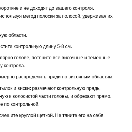
короткие и не доходят до вашего контроля,
используя метод полоски за полосой, удерживая их
ную области.
стите контрольную длину 5-8 см.
лярно голове, потяните все височные и теменные
у контрола.
омерно распределить пряди по височным областям.
атылок и виски: размечают контрольную прядь,
ую к волосистой части головы, и обрезают прямо.
е по контрольной.
чешите круглой щеткой. Не тяните его на себя,