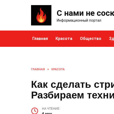
Skip
to
С нами не сос
content
Информационный портал
Главная
Красота
Общество
Зд
ГЛАВНАЯ
»
КРАСОТА
Как сделать стр
Разбираем техн
НА ЧТЕНИЕ
4 мин.