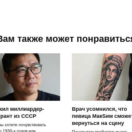
Вам также может понравитьс
жил миллиардер-
Врач усомнился, что
рант из СССР
певица MaкSим сможе
вернуться на сцену
вы хотите почувствовать
р 1930-х годов или
Пациентам требуется много