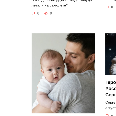
летали на самолете?
0
0
0
Геро
Рос
Серг
Серге
август