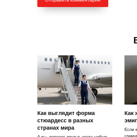
Как выглядит форма
Как 
стюардесс в разных
эмиг
странах мира
Если 
гламу
А вы, дорогие друзья, когда-нибудь