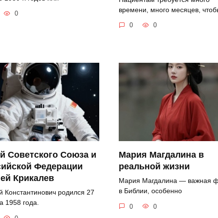
времени, много месяцев, чтоб
0
0
0
й Советского Союза и
Мария Магдалина в
сийской Федерации
реальной жизни
ей Крикалев
Мария Магдалина — важная ф
в Библии, особенно
й Константинович родился 27
а 1958 года.
0
0