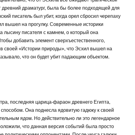
от древний драматург, была бы более подходящей для
ский писатель был убит, когда орел сбросил черепаху
хил вышел на прогулку. Современные историки
а лысину писателя с камнем, о который она
Чтобы добавить элемент сверхъестественного,
в своей «Истории природы», что Эсхил вышел на
казывало, что он будет убит падающим объектом.
тра, последняя царица-фараон древнего Египта,
способом. Она поднесла ядовитую гадюку к своей
ертельным ядом. Но действительно ли это легендарное
оложили, что данная версия событий была просто
е политическими оппонентами. После укуса гадюки