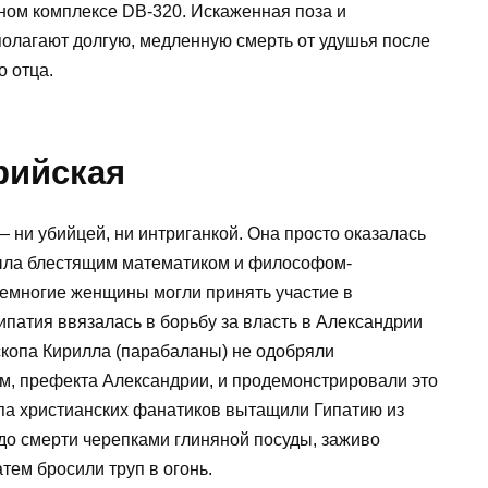
ном комплексе DB-320. Искаженная поза и
олагают долгую, медленную смерть от удушья после
о отца.
рийская
 ни убийцей, ни интриганкой. Она просто оказалась
 была блестящим математиком и философом-
немногие женщины могли принять участие в
ипатия ввязалась в борьбу за власть в Александрии
скопа Кирилла (парабаланы) не одобряли
м, префекта Александрии, и продемонстрировали это
па христианских фанатиков вытащили Гипатию из
 до смерти черепками глиняной посуды, заживо
атем бросили труп в огонь.