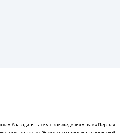
естным благодаря таким произведениям, как «Персы»
удивительно, что от Эсхила все ожидают трагической