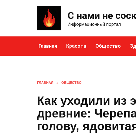
Skip
to
С нами не сос
content
Информационный портал
Главная
Красота
Общество
Зд
ГЛАВНАЯ
»
ОБЩЕСТВО
Как уходили из 
древние: Черепа
голову, ядовита