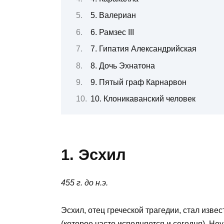
5. Валериан
6. Рамзес III
7. Гипатия Александрийская
8. Дочь Эхнатона
9. Пятый граф Карнарвон
10. Клоникаванский человек
1. Эсхил
455 г. до н.э.
Эсхил, отец греческой трагедии, стал изв
(которое часто исполняется и сегодня). Не