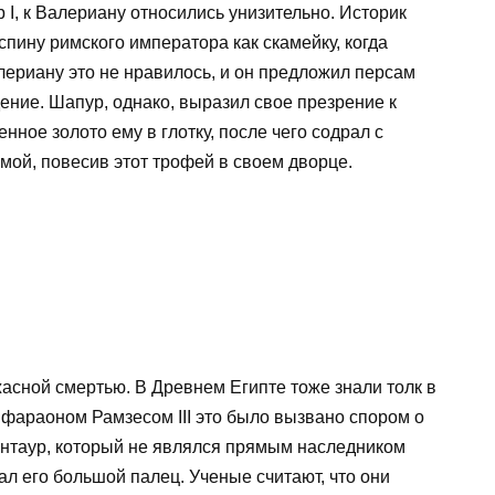
 I, к Валериану относились унизительно. Историк
спину римского императора как скамейку, когда
лериану это не нравилось, и он предложил персам
ение. Шапур, однако, выразил свое презрение к
ное золото ему в глотку, после чего содрал с
омой, повесив этот трофей в своем дворце.
асной смертью. В Древнем Египте тоже знали толк в
с фараоном Рамзесом III это было вызвано спором о
нтаур, который не являлся прямым наследником
ал его большой палец. Ученые считают, что они