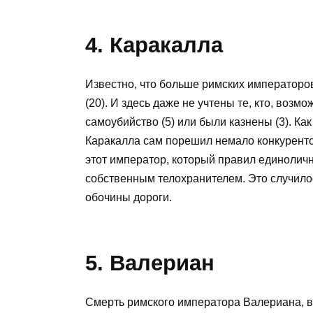
4. Каракалла
Известно, что больше римских императоров
(20). И здесь даже не учтены те, кто, воз
самоубийство (5) или были казнены (3). Ка
Каракалла сам порешил немало конкурентов
этот император, который правил единолично
собственным телохранителем. Это случилос
обочины дороги.
5. Валериан
Смерть римского императора Валериана, ве