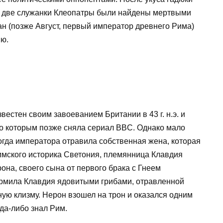
, две служанки Клеопатры были найдены мертвыми
ан (позже Август, первый император древнего Рима)
ию.
естен своим завоеванием Британии в 43 г. н.э. и
по которым позже сняла сериал BBC. Однако мало
огда императора отравила собственная жена, которая
имского историка Светония, племянница Клавдия
она, своего сына от первого брака с Гнеем
рмила Клавдия ядовитыми грибами, отравленной
ную клизму. Нерон взошел на трон и оказался одним
да-либо знал Рим.