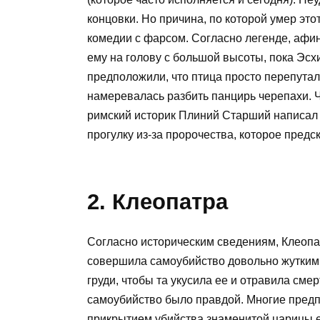
концовки. Но причина, по которой умер эт
комедии с фарсом. Согласно легенде, афин
ему на голову с большой высоты, пока Эс
предположили, что птица просто перепутал
намеревалась разбить панцирь черепахи. 
римский историк Плиний Старший написал 
прогулку из-за пророчества, которое предс
2. Клеопатра
Согласно историческим сведениям, Клеопа
совершила самоубийство довольно жутким 
груди, чтобы та укусила ее и отравила см
самоубийство было правдой. Многие предп
прикрытием убийства знаменитой царицы е