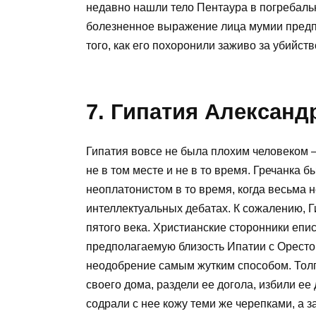
недавно нашли тело Пентаура в погребаль
болезненное выражение лица мумии предп
того, как его похоронили заживо за убийств
7. Гипатия Александ
Гипатия вовсе не была плохим человеком —
не в том месте и не в то время. Гречанка
неоплатонистом в то время, когда весьма 
интеллектуальных дебатах. К сожалению, Г
пятого века. Христианские сторонники епи
предполагаемую близость Ипатии с Оресто
неодобрение самым жутким способом. Тол
своего дома, раздели ее догола, избили ее
содрали с нее кожу теми же черепками, а з