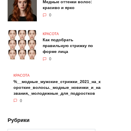
Медные оттенки волос:
красиво и ярко
0
КРАСОТА
Как подобрать
правильную стрижку по
форме лица
0
КРАСОТА
%__модные_мужские_стрижки_2021_на_к
ороткие_волосы._модные_новинки_и_на
звания,_молодежные_для_подростков
0
Рубрики