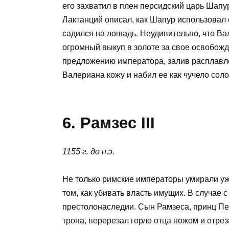
его захватил в плен персидский царь Шапур
Лактанций описал, как Шапур использовал 
садился на лошадь. Неудивительно, что Ва
огромный выкуп в золоте за свое освобожд
предложению императора, залив расплавлен
Валериана кожу и набил ее как чучело сол
6. Рамзес III
1155 г. до н.э.
Не только римские императоры умирали уж
том, как убивать власть имущих. В случае 
престолонаследии. Сын Рамзеса, принц Пе
трона, перерезал горло отца ножом и отрез