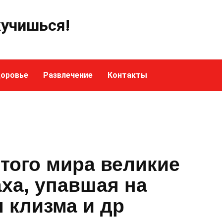
кучишься!
оровье
Развлечение
Контакты
этого мира великие
ха, упавшая на
я клизма и др