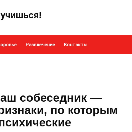
кучишься!
оровье
Развлечение
Контакты
 ваш собеседник —
ризнаки, по которым
психические