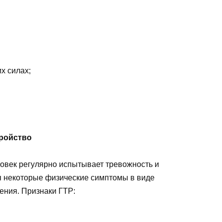
х силах;
ройство
ловек регулярно испытывает тревожность и
ся некоторые физические симптомы в виде
жения. Признаки ГТР: