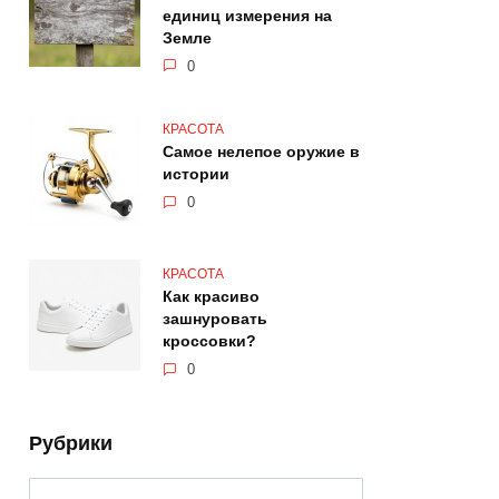
единиц измерения на
Земле
0
КРАСОТА
Самое нелепое оружие в
истории
0
КРАСОТА
Как красиво
зашнуровать
кроссовки?
0
Рубрики