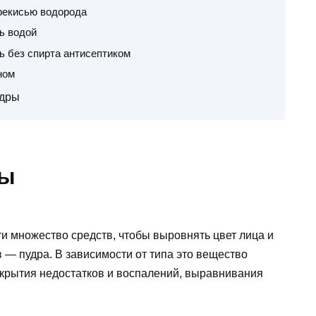
рекисью водорода
ь водой
ь без спирта антисептиком
ном
удры
ры
и множество средств, чтобы выровнять цвет лица и
в — пудра. В зависимости от типа это вещество
скрытия недостатков и воспалений, выравнивания