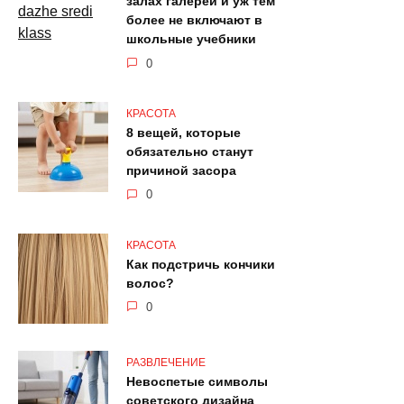
залах галерей и уж тем
более не включают в
школьные учебники
0
КРАСОТА
8 вещей, которые
обязательно станут
причиной засора
0
КРАСОТА
Как подстричь кончики
волос?
0
РАЗВЛЕЧЕНИЕ
Невоспетые символы
советского дизайна