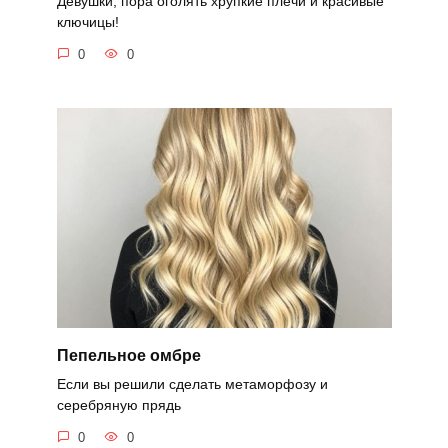
Девушки, пора оголять хрупкие плечи и красивые
ключицы!
0
0
Пепельное омбре
Если вы решили сделать метаморфозу и
серебряную прядь
0
0