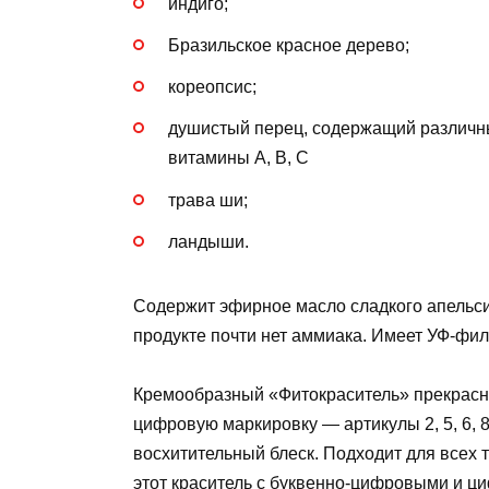
индиго;
Бразильское красное дерево;
кореопсис;
душистый перец, содержащий различны
витамины A, B, C
трава ши;
ландыши.
Содержит эфирное масло сладкого апельсин
продукте почти нет аммиака. Имеет УФ-фил
Кремообразный «Фитокраситель» прекрасн
цифровую маркировку — артикулы 2, 5, 6, 
восхитительный блеск. Подходит для всех 
этот краситель с буквенно-цифровыми и ци