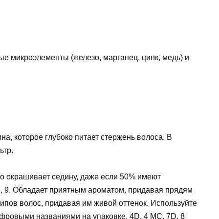
е микроэлементы (железо, марганец, цинк, медь) и
а, которое глубоко питает стержень волоса. В
ьтр.
о окрашивает седину, даже если 50% имеют
8, 9. Обладает приятным ароматом, придавая прядям
типов волос, придавая им живой оттенок. Используйте
фровыми названиями на упаковке. 4D, 4 MC, 7D, 8