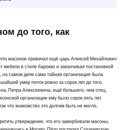
ном до того, как
 что масонов привечал ещё царь Алексей Михайлович
т мебели в стиле барокко и заканчивая постановкой
 на самом деле сама тайная организация была
ишайший умер почти ровно за сорок лет до того.
на, Петра Алексеевича, ещё большего, чем отец,
сонской организации ему было сорок пять лет.
так что знакомство это долгим быть не могло.
третить утверждение, что его завербовали масоны,
, вернувшись в Москву, Пётр построил Сухаревскую