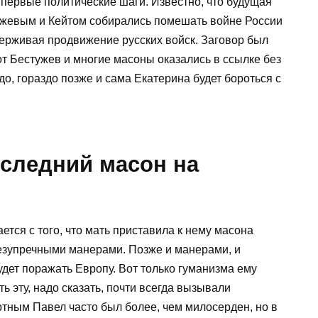
первые политические шаги. Известно, что будущая
ужевым и Кейтом собирались помешать войне России
ерживая продвижение русских войск. Заговор был
от Бестужев и многие масоны оказались в ссылке без
здо, гораздо позже и сама Екатерина будет бороться с
оследний масон на
тся с того, что мать приставила к нему масона
безупречными манерами. Позже и манерами, и
дет поражать Европу. Вот только гуманизма ему
ь эту, надо сказать, почти всегда вызывали
тным Павел часто был более, чем милосерден, но в