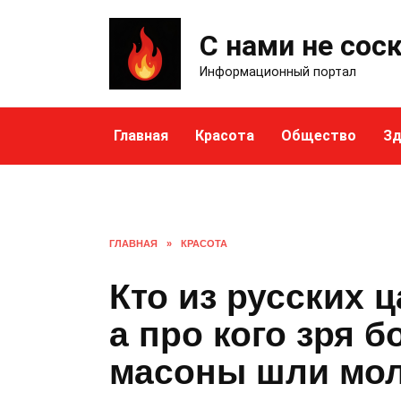
Skip
to
С нами не сос
content
Информационный портал
Главная
Красота
Общество
Зд
ГЛАВНАЯ
»
КРАСОТА
Кто из русских 
а про кого зря б
масоны шли мо