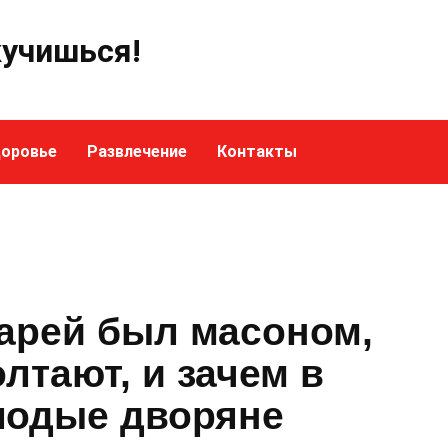
кучишься!
оровье
Развлечение
Контакты
царей был масоном,
олтают, и зачем в
лодые дворяне