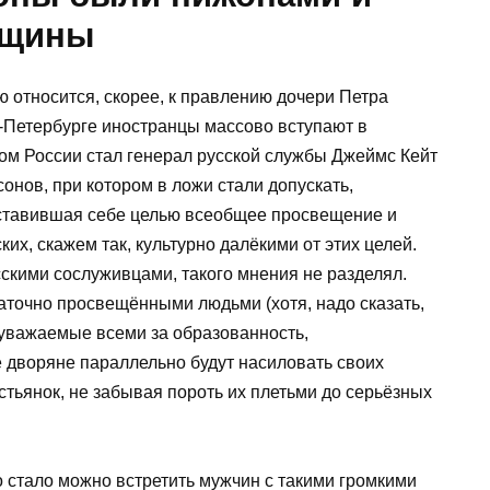
вщины
 относится, скорее, к правлению дочери Петра
-Петербурге иностранцы массово вступают в
ром России стал генерал русской службы Джеймс Кейт
онов, при котором в ложи стали допускать,
, ставившая себе целью всеобщее просвещение и
их, скажем так, культурно далёкими от этих целей.
скими сослуживцами, такого мнения не разделял.
аточно просвещёнными людьми (хотя, надо сказать,
а уважаемые всеми за образованность,
е дворяне параллельно будут насиловать своих
стьянок, не забывая пороть их плетьми до серьёзных
о стало можно встретить мужчин с такими громкими