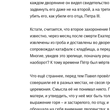
каждом дворянине он видел свидетельство 
задвинуть его даже не на второй, а на тре
убить его, как убили его отца, Петра III.
Кстати, считается, что второе захоронение
известно, через месяц после смерти Екате
извлечены из гроба и доставлены во дворе
сопровождал катафалк с кладбища, а пере
Многие, увидев это зрелище, поначалу реши
наоборот? К тому времени Пётр был мёртв 
Что ещё страннее, перед тем Павел провё
совершили её в разных местах, не свозя гро
церемония. Смысла её не понимал никто. 
матери, и утвердить, что у неё мог быть т
выражение горя – и застарелого, по отцу, и
обращала на себя внимание дворянства: в