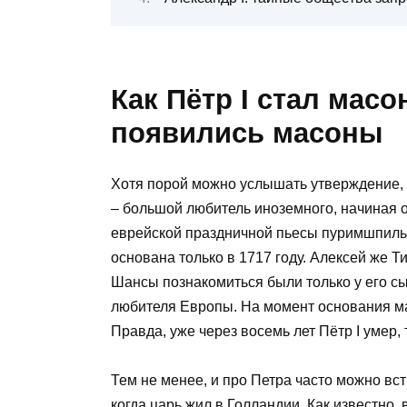
Как Пётр I стал масо
появились масоны
Хотя порой можно услышать утверждение,
– большой любитель иноземного, начиная о
еврейской праздничной пьесы пуримшпиль,
основана только в 1717 году. Алексей же Т
Шансы познакомиться были только у его сы
любителя Европы. На момент основания ма
Правда, уже через восемь лет Пётр I умер, 
Тем не менее, и про Петра часто можно вс
когда царь жил в Голландии. Как известно