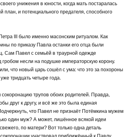
своего унижения в юности, когда мать постаралась
тий план, и потенциального предателя, способного
 Петра III было именно масонским ритуалом. Как
рины по приказу Павла останки его отца были
ц. Сам Павел с семьёй в траурной одежде
д гробом несли на подушке императорскую корону.
ли, что новый царь сошёл с ума: что это за похороны
уже тридцать четыре года.
л сокоронацию трупов обоих родителей. Правда,
бы друг к другу, и всё же это была единая
Подчеркнуть, что Павел не признаёт Потёмкина мужем
олько один муж? А может, лишённое всякой идеи
 свежего, по матери? Вот только одна деталь
 сокоронации участвовал приближённый к Павлу