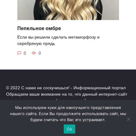
Пепельное омбре
Если вы решили сделать метаморфозу и
серебряную прядь
0
0
© 2022 С нами не соскучишься! - Информационный портал
Обращаем ваше внимание на то, что данный интернет-сайт
носит исключительно информационный характер.
Все торговые марки принадлежат их владельцам. Все права
Мы используем куки для наилучшего представления
защищены.
нашего сайта. Если Вы продолжите использовать сайт, мы
Политика конфиденциальности
будем считать что Вас это устраивает.
Ok