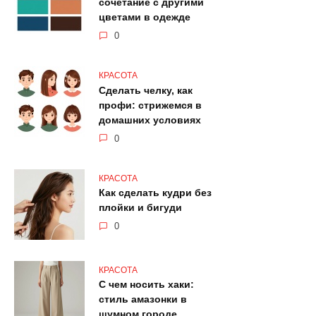
сочетание с другими
цветами в одежде
0
КРАСОТА
Сделать челку, как
профи: стрижемся в
домашних условиях
0
КРАСОТА
Как сделать кудри без
плойки и бигуди
0
КРАСОТА
С чем носить хаки:
стиль амазонки в
шумном городе