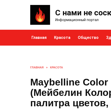
Skip
to
С нами не сос
content
Информационный портал
Главная
Красота
Общество
Зд
ГЛАВНАЯ
»
КРАСОТА
Maybelline Color
(Мейбелин Коло
палитра цветов,