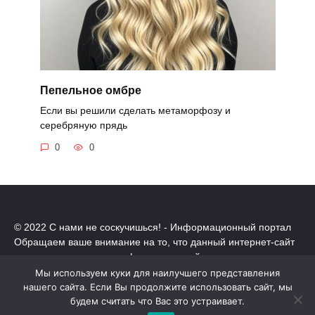
Пепельное омбре
Если вы решили сделать метаморфозу и
серебряную прядь
0
0
© 2022 С нами не соскучишься! - Информационный портал
Обращаем ваше внимание на то, что данный интернет-сайт
носит исключительно информационный характер.
Все торговые марки принадлежат их владельцам. Все права
Мы используем куки для наилучшего представления
защищены.
нашего сайта. Если Вы продолжите использовать сайт, мы
Политика конфиденциальности
будем считать что Вас это устраивает.