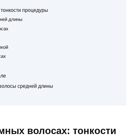
 тонкости процедуры
ней длины
осах
лкой
сах
сле
волосы средней длины
мных волосах: тонкости