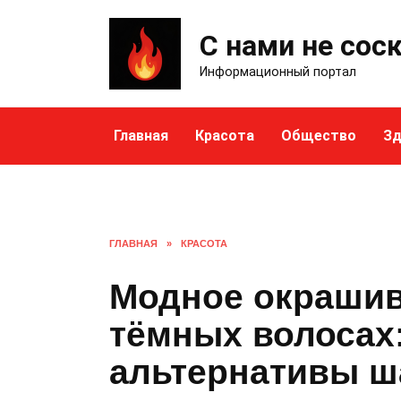
Skip
to
С нами не сос
content
Информационный портал
Главная
Красота
Общество
Зд
ГЛАВНАЯ
»
КРАСОТА
Модное окрашив
тёмных волосах:
альтернативы ш