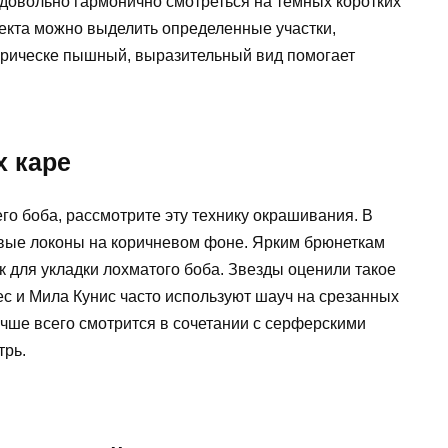
 довольно гармонично смотреться на темных коротких
екта можно выделить определенные участки,
 прическе пышный, выразительный вид помогает
х каре
го боба, рассмотрите эту технику окрашивания. В
овые локоны на коричневом фоне. Ярким брюнеткам
 для укладки лохматого боба. Звезды оценили такое
с и Мила Кунис часто используют шауч на срезанных
чше всего смотрится в сочетании с серферскими
трь.